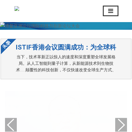
ISTIF香港会议圆满成功：为全球科
当下，技术革新正以惊人的速度和深度重塑全球发展格
技创新生态注入“博鳌动力”
局。从人工智能到量子计算，从新能源技术到生物技
术……颠覆性的科技创新，不仅快速改变全球生产方式、
经济模式以及社会结构，也加速了全球科技创新格局的动
态调整。
张军秘书长：中国等亚洲国家在科技
博鳌亚洲论坛国际科技与创新论坛2025年香港会议6月6
创新领域的作用越来越重要
日在香港会议展览中心开幕。6日下午，博鳌亚洲论坛秘
书长张军接受了人民日报、新华社、中新社、中国日报、
凤凰卫视等媒体联合采访。