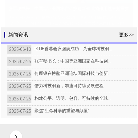
张军秘书长：中国等亚洲国家在科技创新领域的作用越来越重要
何厚铧在博鳌亚洲论坛国际科技与创
博鳌亚洲论坛国际科技与创新论坛2025年香港会议6月6日在香港会议展
览中心开幕。6日下午，博鳌亚洲论坛秘书长张军接受了人民日报、新华
当前，世界百年变局加速演进，新一轮科技革命和产业变
新论坛2025年香港会议全体大会上
社、中新社、中国日报、凤凰卫视等媒体联合采访。
革深入发展。人工智能、量子技术、生命科学等领域的突
新闻资讯
更多>>
的致辞
破，既为全球经济注入新动能，也带来技术鸿沟扩大、数
据安全风险、伦理争议等治理难题。科技发展的“双刃
ISTIF香港会议圆满成功：为全球科技创新生态注入“博鳌动力”
2025-06-10 17:29
剑”效应愈发突显，亟需我们以多边主义为基石，构建开
放、包容、公平的全球科技治理体系。
张军秘书长：中国等亚洲国家在科技创新领域的作用越来越重要
2025-07-25 17:18
借力科技创新，加速可持续发展进程
何厚铧在博鳌亚洲论坛国际科技与创新论坛2025年香港会议全体大会上的致辞
2025-07-25 17:14
6月7日，博鳌亚洲论坛国际科技与创新论坛2025年香港
会议期间，张军秘书长主持召开题为“科技创新：发力可
借力科技创新，加速可持续发展进程
2025-07-25 17:09
持续发展 加速2030议程”的分论坛
构建公平、透明、包容、可持续的全球科技治理机制
2025-07-25 17:07
聚焦“生命科学的重塑与颠覆”
2025-07-25 17:03
构建公平、透明、包容、可持续的全
6月7日，博鳌亚洲论坛国际科技与创新论坛2025年香港
球科技治理机制
会议举行题为“全球科技治理：向善、公平、开放、包