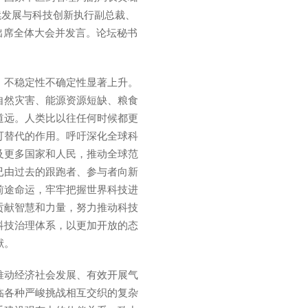
续发展与科技创新执行副总裁、
山出席全体大会并发言。论坛秘书
，不稳定性不确定性显著上升。
自然灾害、能源资源短缺、粮食
道远。人类比以往任何时候都更
可替代的作用。呼吁深化全球科
及更多国家和人民，推动全球范
已由过去的跟跑者、参与者向新
前途命运，牢牢把握世界科技进
贡献智慧和力量，努力推动科技
科技治理体系，以更加开放的态
献。
推动经济社会发展、有效开展气
临各种严峻挑战相互交织的复杂