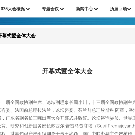
2025大会概况
专题会议
新闻中心
历届回顾
开幕式暨全体大会
开幕式暨全体大会
十二届全国政协副主席、论坛副理事长周小川，十三届全国政协副主
坛咨委、法国前总理拉法兰，论坛咨委、芬兰前总理埃斯科·阿霍，香
诚，广东省副省长王曦出席大会开幕式并致辞。论坛咨询委员、世界
研究和创新国务部长苏西尔·普雷马贾彦塔（Susil Premajaya
柳权，世界知识产权组织副总干事王彬颖，澳门中联办副主任严植婵