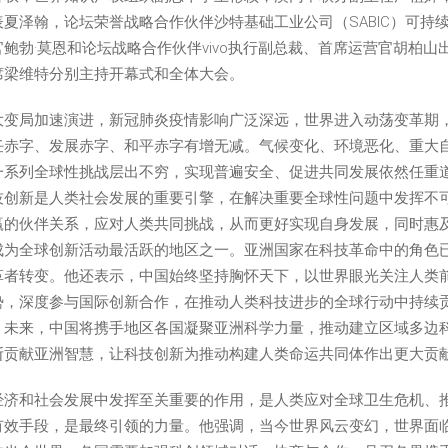
夏泽翰，论坛荣誉战略合作伙伴沙特基础工业公司（SABIC）可持
鲍勃·莫恩和论坛战略合作伙伴vivo执行副总裁、首席运营官胡柏
席梁维特分别主持开幕式和全体大会。
大变局加速演进，新冠肺炎疫情影响广泛深远，世界进入动荡变革期
任赤字、发展赤字、和平赤字有增无减。气候变化、环境恶化、重大
一系列全球性挑战层出不穷，实现普遍安全、促进共同发展依然任重
技创新是人类社会发展的重要引擎，在解决重要全球性问题中发挥不
赢的伙伴关系，应对人类共同挑战，从而更好实现自身发展，同时惠
成为全球创新活动最活跃的地区之一。亚洲国家在科技革命中的角色
革者转变。他还表示，中国始终坚持胸怀天下，以世界眼光关注人类
势，深度参与国际创新合作，在推动人类科技进步的全球行动中持续
。未来，中国将携手地区各国凝聚亚洲科学力量，推动建立区域多边
断贡献亚洲智慧，让科技创新为推动构建人类命运共同体作出更大贡
经济和社会发展中发挥至关重要的作用，是人类应对全球卫生危机、
有效手段，是最终引领的力量。他强调，当今世界风云变幻，世界面