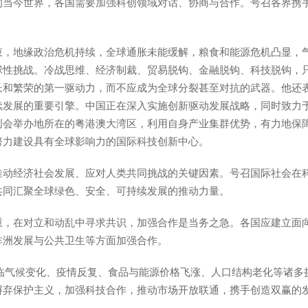
的当今世界，各国需要加强科创领域对话、协商与合作。号召各界携
束，地缘政治危机持续，全球通胀未能缓解，粮食和能源危机凸显，
球性挑战。冷战思维、经济制裁、贸易脱钩、金融脱钩、科技脱钩，
长和繁荣的第一驱动力，而不应成为全球分裂甚至对抗的武器。他还
续发展的重要引擎。中国正在深入实施创新驱动发展战略，同时致力
创会举办地所在的粤港澳大湾区，利用自身产业集群优势，有力地保
努力建设具有全球影响力的国际科技创新中心。
推动经济社会发展、应对人类共同挑战的关键因素。号召国际社会在
共同汇聚全球绿色、安全、可持续发展的推动力量。
重，在对立和动乱中寻求共识，加强合作是当务之急。各国应建立面
非洲发展与公共卫生等方面加强合作。
面临气候变化、疫情反复、食品与能源价格飞涨、人口结构老化等诸多
摒弃保护主义，加强科技合作，推动市场开放联通，携手创造双赢的